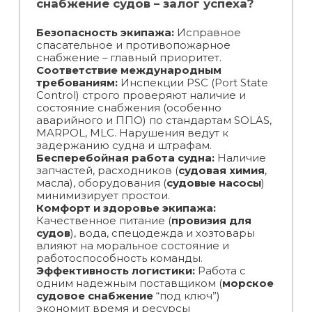
снабжение судов – залог успеха?
Безопасность экипажа:
Исправное
спасательное и противопожарное
снабжение – главный приоритет.
Соответствие международным
требованиям:
Инспекции PSC (Port State
Control) строго проверяют наличие и
состояние снабжения (особенно
аварийного и ППО) по стандартам SOLAS,
MARPOL, MLC. Нарушения ведут к
задержанию судна и штрафам.
Бесперебойная работа судна:
Наличие
запчастей, расходников (
судовая химия
,
масла), оборудования (
судовые насосы
)
минимизирует простои.
Комфорт и здоровье экипажа:
Качественное питание (
провизия для
судов
), вода, спецодежда и хозтовары
влияют на моральное состояние и
работоспособность команды.
Эффективность логистики:
Работа с
одним надежным поставщиком (
морское
судовое снабжение
“под ключ”)
экономит время и ресурсы