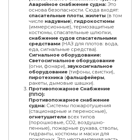
Аварийное снабжение судна:
Это
основа безопасности. Сюда входят:
спасательные плоты
,
жилеты
(в том
числе
надувные
),
гидрокостюмы
(иммерсионные), термозащитные
костюмы, спасательные шлюпки,
снабжение судов спасательными
средствами
(НАЗ для плотов: вода,
еда, сигнальные средства).
Сигнальное оборудование:
Светосигнальное оборудование
(огни, фонари),
звукосигнальное
оборудование
(тифоны, свистки),
пиротехника
(
фальшфейеры
,
ракеты, дымовые шашки).
Противопожарное Снабжение
(ППО):
Противопожарное снабжение
судна:
Системы пожаротушения
(стационарные и переносные),
огнетушители
всех типов
(порошковые, CO2, воздушно-
пенные), пожарные рукава, стволы,
гидранты, костюмы и маски для
пожарных. Это неотъемлемая часть