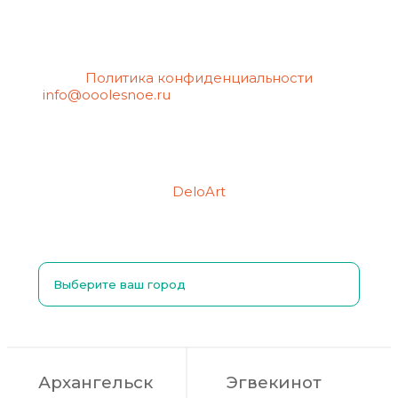
Политика конфиденциальности
info@ooolesnoe.ru
— электронная почта для
обращений с вопросом о своих
персональных данных, в том числе об их
удалении.
Создание сайтов
Продвижение сайтов
DeloArt
Выберите ваш город
Архангельск
Эгвекинот