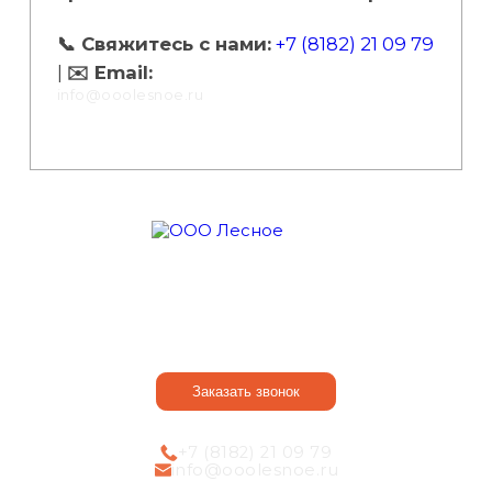
📞 Свяжитесь с нами:
+7 (8182) 21 09 79
|
✉️ Email:
info@ooolesnoe.ru
О компании
Оказываем услуги
Наши достоинства
Порядок действий
Контакты
Статьи
Заказать звонок
+7 (8182) 21 09 79
info@ooolesnoe.ru