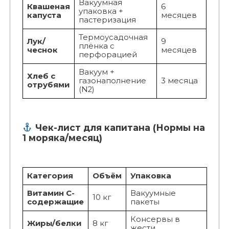
Вакуумная
Квашеная
6
упаковка +
капуста
месяцев
пастеризация
Термоусадочная
Лук/
9
плёнка с
чеснок
месяцев
перфорацией
Вакуум +
Хлеб с
газонаполнение
3 месяца
отрубями
(N2)
Чек-лист для капитана (Нормы на
1 моряка/месяц)
Категория
Объём
Упаковка
Витамин С-
Вакуумные
10 кг
содержащие
пакеты
Консервы в
Жиры/белки
8 кг
жести