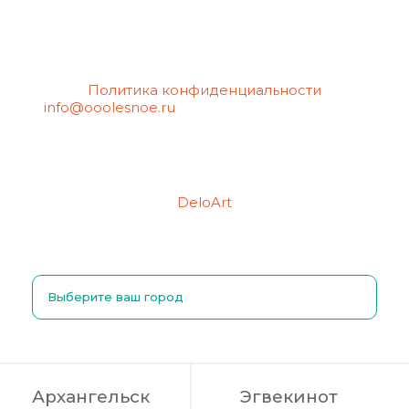
Политика конфиденциальности
info@ooolesnoe.ru
— электронная почта для
обращений с вопросом о своих
персональных данных, в том числе об их
удалении.
Создание сайтов
Продвижение сайтов
DeloArt
Выберите ваш город
Архангельск
Эгвекинот