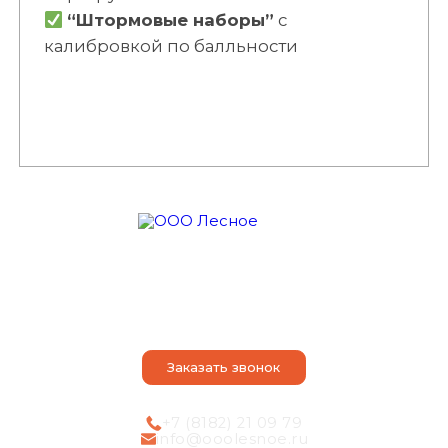
“Штормовые наборы”
с
калибровкой по балльности
О компании
Оказываем услуги
Наши достоинства
Порядок действий
Контакты
Статьи
Заказать звонок
+7 (8182) 21 09 79
info@ooolesnoe.ru