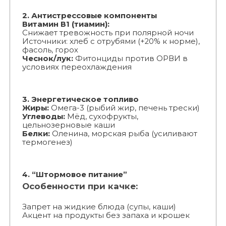
2. Антистрессовые компоненты
Витамин В1 (тиамин):
Снижает тревожность при полярной ночи
Источники: хлеб с отрубями (+20% к норме),
фасоль, горох
Чеснок/лук:
Фитонциды против ОРВИ в
условиях переохлаждения
3. Энергетическое топливо
Жиры:
Омега-3 (рыбий жир, печень трески)
Углеводы:
Мёд, сухофрукты,
цельнозерновые каши
Белки:
Оленина, морская рыба (усиливают
термогенез)
4. “Штормовое питание”
Особенности при качке:
Запрет на жидкие блюда (супы, каши)
Акцент на продукты без запаха и крошек