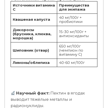
Источники витамина
Преимущества
С
для экипажа
40 мг/100г +
Квашеная капуста
пробиотики
Дикоросы
15-30 мг/100г +
(брусника, клюква,
антиоксиданты
морошка)
650 мг/100г
Шиповник (отвар)
(чемпион по
витамину С)
Лимоны/облепиха
40-60 мг/100г
Научный факт:
Пектин в ягодах
выводит тяжёлые металлы и
радионуклиды.