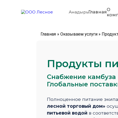
О
Главная
Анадырь
ком
Главная
»
Оказываем услуги
»
Продук
Продукты пи
Снабжение камбуза 
Глобальные поставк
Полноценное питание экипаж
лесной торговый дом»
осущ
питьевой водой
в соответст