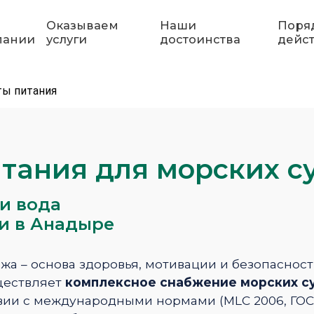
Оказываем
Наши
Поря
пании
услуги
достоинства
дейс
ты питания
тания для морских с
и вода
и в Анадыре
а – основа здоровья, мотивации и безопасност
ествляет
комплексное снабжение морских су
вии с международными нормами (MLC 2006, ГОС