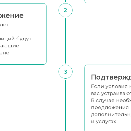
2
ожение
удет
зиций будут
упающие
цене
3
Подтвержд
Если условия
вас устраиваю
В случае необ
предложения 
дополнительн
и услугах