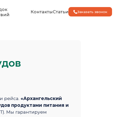
док
Контакты
Статьи
Заказать звонок
твий
удов
и рейса.
«Архангельский
дов продуктами питания и
Т). Мы гарантируем