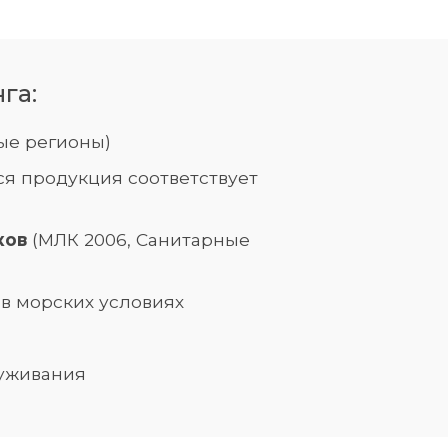
га:
ые регионы)
ся продукция соответствует
ков
(МЛК 2006, Санитарные
 в морских условиях
луживания