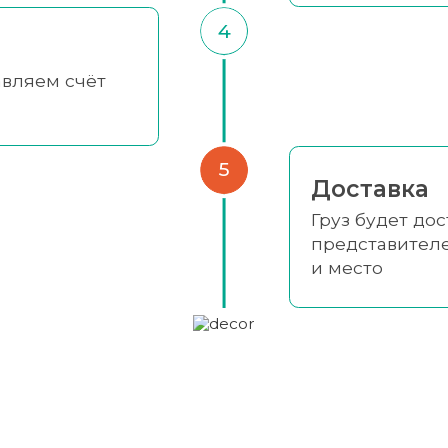
4
авляем счёт
5
Доставка
Груз будет до
представител
и место