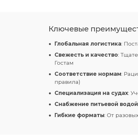
Ключевые преимуществ
Глобальная логистика
: Пос
Свежесть и качество
: Тщат
Гостам
Соответствие нормам
: Рац
правила)
Специализация на судах
: У
Снабжение питьевой водой
Гибкие форматы
: От разов