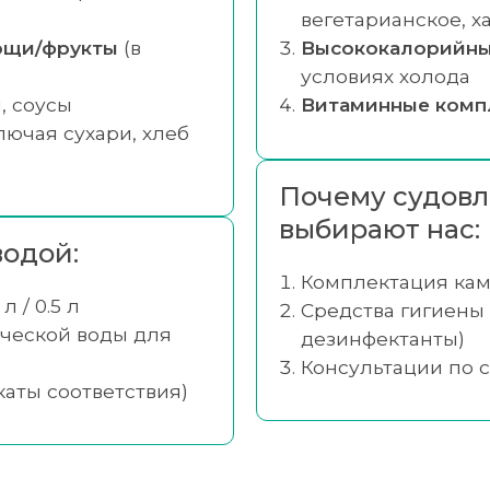
вегетарианское, х
ощи/фрукты
(в
Высококалорийны
условиях холода
, соусы
Витаминные комп
ючая сухари, хлеб
Почему судовл
выбирают нас:
одой:
Комплектация кам
л / 0.5 л
Средства гигиены 
ической воды для
дезинфектанты)
Консультации по 
каты соответствия)