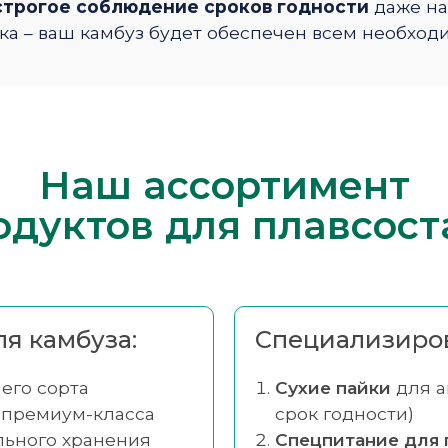
 строгое соблюдение сроков годности
даже на
ка – ваш камбуз будет обеспечен всем необход
Наш ассортимент
одуктов для плавсост
я камбуза:
Специализиров
его сорта
Сухие пайки
для а
 премиум-класса
срок годности)
ьного хранения
Спецпитание для 