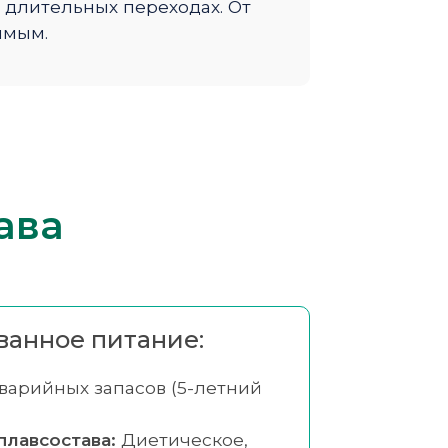
 длительных переходах. От
имым.
ава
анное питание:
варийных запасов (5-летний
плавсостава:
Диетическое,